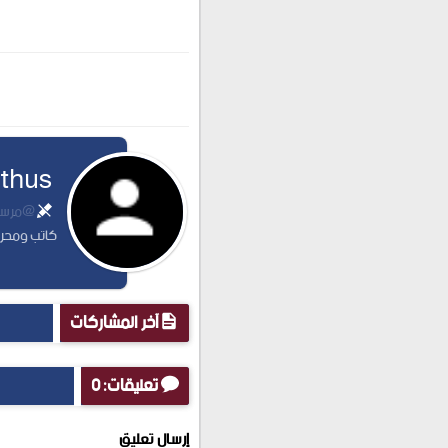
thus
@مرسلة
كاتب ومحرر 
آخر المشاركات
تعليقات: 0
إرسال تعليق