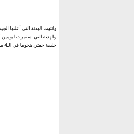
وانتهت الهدنة التي أعلنها الج
والهدنة التي استمرت ليومين ك
خليفة حفتر، هجوما في الـ4 من أبريل على العاصمة طرابلس، لاستعادتها من قبضة المجموعات المسلحة والمتطرفة.