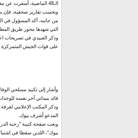
الـ48 الماضية، أسفرت عن مقتل عدد من قادة قوات حكومة الوفاق.
وبحسب تقارير صحفية، فإن بع
من جانبه، أكد المسؤول في ال
التي شهدها محور طريق المط
وذكر العبيدي في تصريحات اعلا
على قوات الجيش المتمركزة ف
وأشار إلى تكبيد مسلحي الوفا
قائد ميداني آخر نفسه للوحدا
وذكر المكتب الإعلامي لغرفة 
المدعو أشرف بيوك.
ونعت صفحة كتيبة “رحبة الدرو
بيوك“، اللذين سقطا في اشتبا